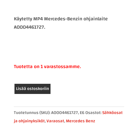
Käytetty MP4 Mercedes-Benzin ohjainlaite
A0004461727.
Tuotetta on 1 varastossamme.
Mercedes-
Lisää ostoskoriin
Benz
ohjainlaite
A0004461727
Tuotetunnus (SKU):
A0004461727, E6
Osastot:
Sähköosat
määrä
ja ohjainyksiköt
,
Varaosat
,
Mercedes Benz