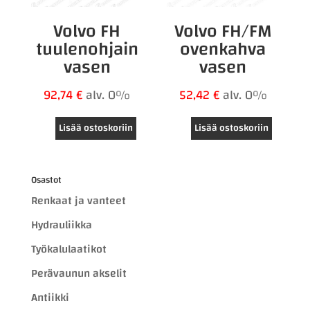
Volvo FH
Volvo FH/FM
tuulenohjain
ovenkahva
vasen
vasen
92,74
€
alv. 0%
52,42
€
alv. 0%
Lisää ostoskoriin
Lisää ostoskoriin
Osastot
Renkaat ja vanteet
Hydrauliikka
Työkalulaatikot
Perävaunun akselit
Antiikki