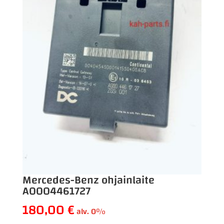
Mercedes-Benz ohjainlaite
A0004461727
180,00
€
alv. 0%