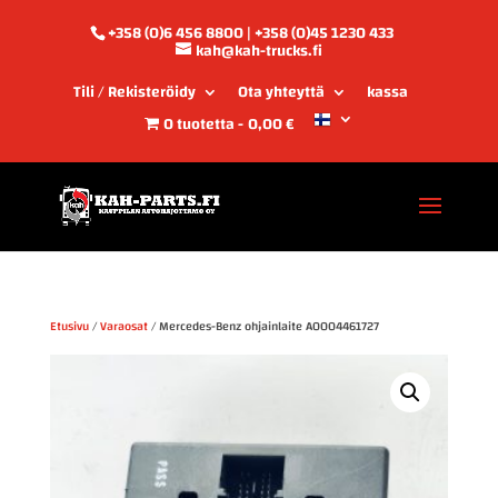
+358 (0)6 456 8800 | +358 (0)45 1230 433
kah@kah-trucks.fi
Tili / Rekisteröidy
Ota yhteyttä
kassa
0 tuotetta
0,00 €
Etusivu
/
Varaosat
/ Mercedes-Benz ohjainlaite A0004461727