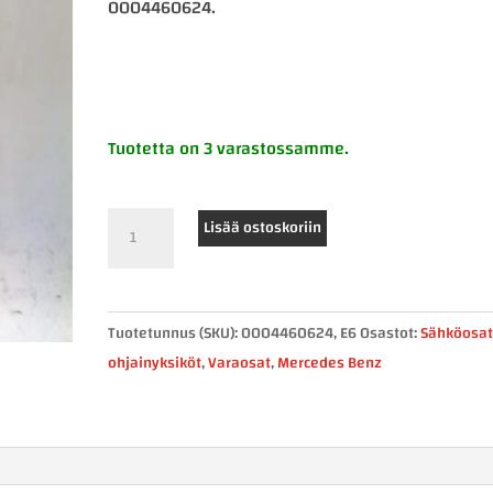
0004460624.
Tuotetta on 3 varastossamme.
Mercedes-
Lisää ostoskoriin
Benz
FSS-
ohjainlaite
Tuotetunnus (SKU):
0004460624, E6
Osastot:
Sähköosat
0004460624
ohjainyksiköt
,
Varaosat
,
Mercedes Benz
määrä