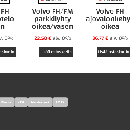
 FH
Volvo FH/FM
Volvo FH
otelo
parkkilyhty
ajovalonkeh
en
oikea/vasen
oikea
lv. 0%
22,58
€
alv. 0%
96,77
€
alv. 0%
oskoriin
Lisää ostoskoriin
Lisää ostoskoriin
Klarna
VISA
Mastercard
AMEX