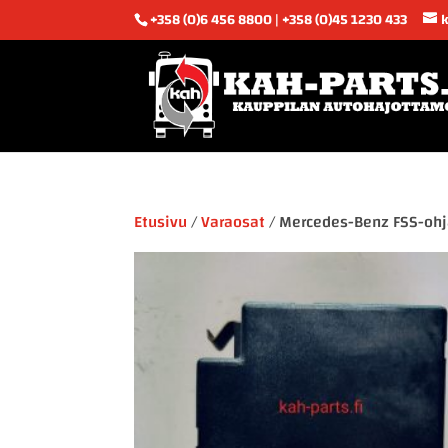
+358 (0)6 456 8800 | +358 (0)45 1230 433
Etusivu
/
Varaosat
/ Mercedes-Benz FSS-oh