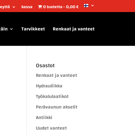
teyttä
kassa
0 tuotetta
0,00 €
täin
Tarvikkeet
Renkaat ja vanteet
Osastot
Renkaat ja vanteet
Hydrauliikka
Työkalulaatikot
Perävaunun akselit
Antiikki
Uudet vanteet