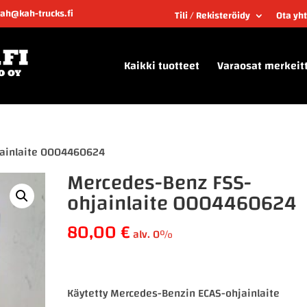
kah@kah-trucks.fi
Tili / Rekisteröidy
Ota yh
Kaikki tuotteet
Varaosat merkeit
jainlaite 0004460624
Mercedes-Benz FSS-
ohjainlaite 0004460624
80,00
€
alv. 0%
Käytetty Mercedes-Benzin ECAS-ohjainlaite