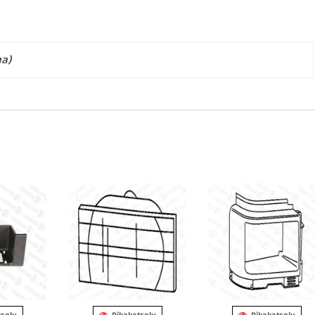
ma)
tselu
Pikakatselu
Pikakatselu