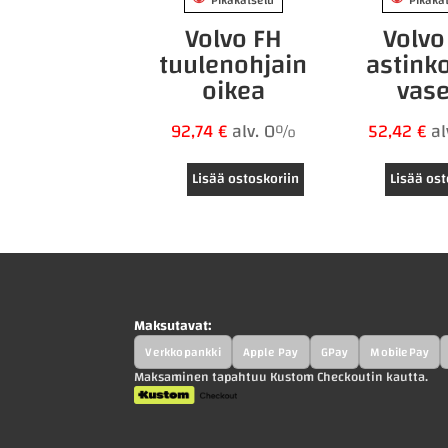
Volvo FH
Volvo
tuulenohjain
astink
oikea
vas
92,74
€
alv. 0%
52,42
€
a
Lisää ostoskoriin
Lisää ost
Maksutavat:
Verkkopankki
Apple Pay
GPay
MobilePay
Maksaminen tapahtuu Kustom Checkoutin kautta.