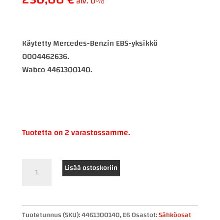
alv. 0%
Käytetty Mercedes-Benzin EBS-yksikkö
0004462636.
Wabco 4461300140.
Tuotetta on 2 varastossamme.
Mercedes-
Lisää ostoskoriin
Benz
EBS-
ohjainlaite
Tuotetunnus (SKU):
4461300140, E6
Osastot:
Sähköosat
4461300140