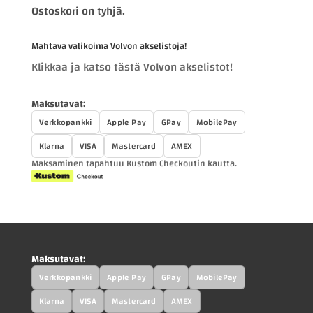
Ostoskori on tyhjä.
Mahtava valikoima Volvon akselistoja!
Klikkaa ja katso tästä Volvon akselistot!
Maksutavat:
Verkkopankki
Apple Pay
GPay
MobilePay
Klarna
VISA
Mastercard
AMEX
Maksaminen tapahtuu Kustom Checkoutin kautta.
Maksutavat:
Verkkopankki
Apple Pay
GPay
MobilePay
Klarna
VISA
Mastercard
AMEX