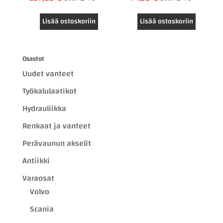
Lisää ostoskoriin
Lisää ostoskoriin
Osastot
Uudet vanteet
Työkalulaatikot
Hydrauliikka
Renkaat ja vanteet
Perävaunun akselit
Antiikki
Varaosat
Volvo
Scania