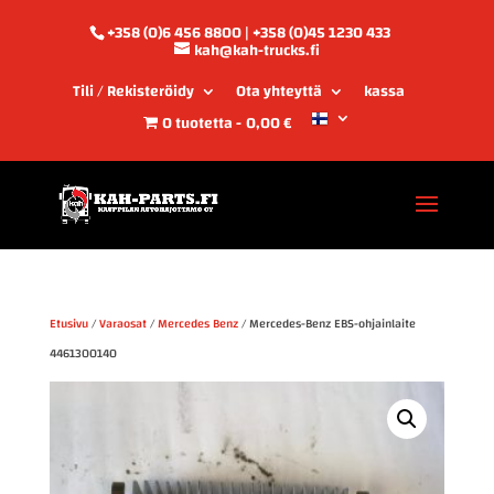
+358 (0)6 456 8800 | +358 (0)45 1230 433
kah@kah-trucks.fi
Tili / Rekisteröidy
Ota yhteyttä
kassa
0 tuotetta
0,00 €
Etusivu
/
Varaosat
/
Mercedes Benz
/ Mercedes-Benz EBS-ohjainlaite
4461300140