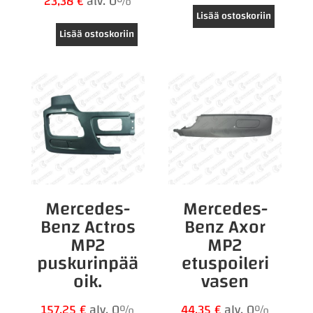
23,38
€
alv. 0%
Lisää ostoskoriin
Lisää ostoskoriin
Mercedes-
Mercedes-
Benz Actros
Benz Axor
MP2
MP2
puskurinpää
etuspoileri
oik.
vasen
157,25
€
alv. 0%
44,35
€
alv. 0%