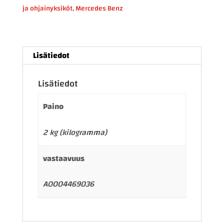
ja ohjainyksiköt
,
Mercedes Benz
määrä
Lisätiedot
Lisätiedot
Paino
2 kg (kilogramma)
vastaavuus
A0004469036