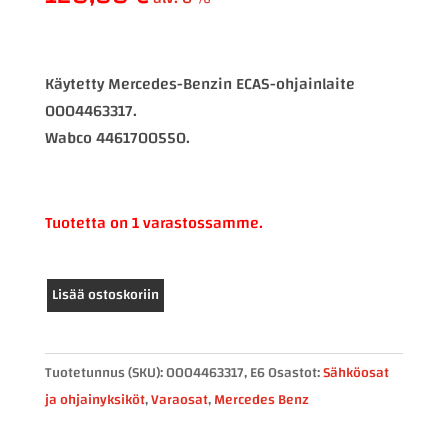
Käytetty Mercedes-Benzin ECAS-ohjainlaite
0004463317.
Wabco 4461700550.
Tuotetta on 1 varastossamme.
Mercedes-
Lisää ostoskoriin
Benz
ECAS-
ohjainlaite
Tuotetunnus (SKU):
0004463317, E6
Osastot:
Sähköosat
0004463317
ja ohjainyksiköt
,
Varaosat
,
Mercedes Benz
määrä