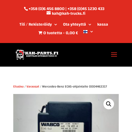
+358 (0)6 456 8800 | +358 (0)45 1230 433
kah@kah-trucks.fi
Tili / Rekisteröidy
Ota yhteyttä
kassa
0 tuotetta
0,00 €
Etusivu
/
Varaosat
/ Mercedes-Benz ECAS-ohjainlaite 0004463317