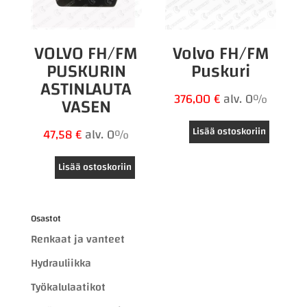
VOLVO FH/FM
Volvo FH/FM
PUSKURIN
Puskuri
ASTINLAUTA
376,00
€
alv. 0%
VASEN
Lisää ostoskoriin
47,58
€
alv. 0%
Lisää ostoskoriin
Osastot
Renkaat ja vanteet
Hydrauliikka
Työkalulaatikot