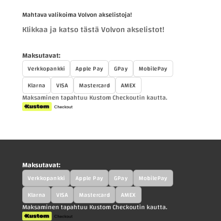
Mahtava valikoima Volvon akselistoja!
Klikkaa ja katso tästä Volvon akselistot!
Maksutavat:
Verkkopankki
Apple Pay
GPay
MobilePay
Klarna
VISA
Mastercard
AMEX
Maksaminen tapahtuu Kustom Checkoutin kautta.
Maksutavat:
Verkkopankki
Apple Pay
GPay
MobilePay
Klarna
VISA
Mastercard
AMEX
Maksaminen tapahtuu Kustom Checkoutin kautta.