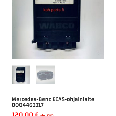
Mercedes-Benz ECAS-ohjainlaite
0004463317
120,00
€
alv. 0%