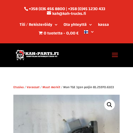
+358 (0)6 456 8800 | +358 (0)45 1230 433
kah@kah-trucks.fi
Tili / Rekisteröidy
Ota yhteyttä
kassa
0 tuotetta
0,00 €
Etusivu
/
Varaosat
/
Muut merkit
/ Man TGE 1gen poljin 81.25970.6103