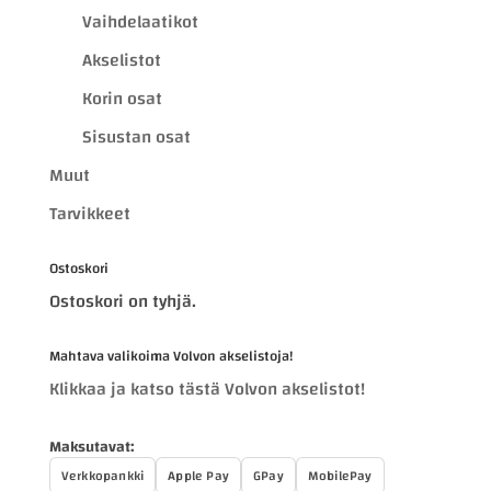
Vaihdelaatikot
Akselistot
Korin osat
Sisustan osat
Muut
Tarvikkeet
Ostoskori
Ostoskori on tyhjä.
Mahtava valikoima Volvon akselistoja!
Klikkaa ja katso tästä Volvon akselistot!
Maksutavat:
Verkkopankki
Apple Pay
GPay
MobilePay