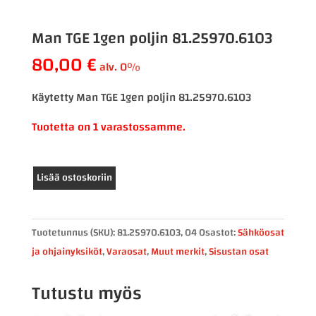
Man TGE 1gen poljin 81.25970.6103
80,00
€
alv. 0%
Käytetty Man TGE 1gen poljin 81.25970.6103
Tuotetta on 1 varastossamme.
Man
Lisää ostoskoriin
TGE
1gen
poljin
Tuotetunnus (SKU):
81.25970.6103, O4
Osastot:
Sähköosat
81.25970.6103
ja ohjainyksiköt
,
Varaosat
,
Muut merkit
,
Sisustan osat
määrä
Tutustu myös