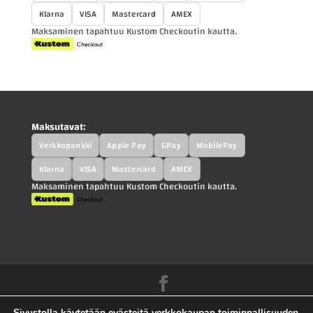
Klarna
VISA
Mastercard
AMEX
Maksaminen tapahtuu Kustom Checkoutin kautta.
Maksutavat:
Verkkopankki
Apple Pay
GPay
MobilePay
Klarna
VISA
Mastercard
AMEX
Maksaminen tapahtuu Kustom Checkoutin kautta.
Kah-Parts.fi - Kah-Trucks.fi - Kauppilan
Sivustolla käytetään evästeitä verkkokaupan toiminnallisuuden