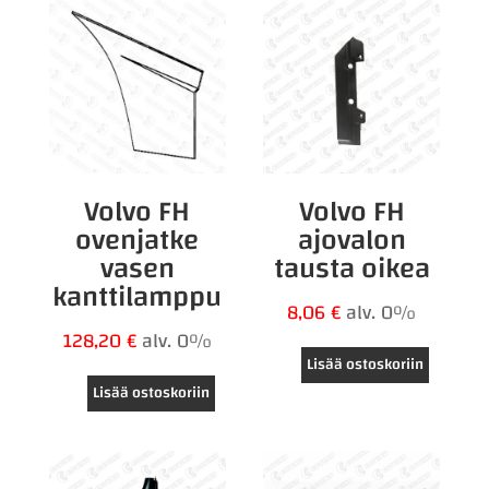
Volvo FH
Volvo FH
ovenjatke
ajovalon
vasen
tausta oikea
kanttilamppu
8,06
€
alv. 0%
128,20
€
alv. 0%
Lisää ostoskoriin
Lisää ostoskoriin