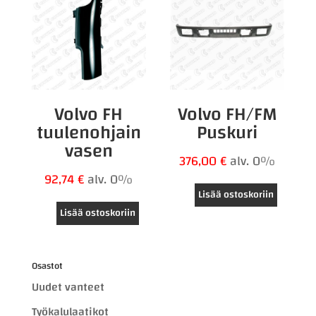
Volvo FH
Volvo FH/FM
tuulenohjain
Puskuri
vasen
376,00
€
alv. 0%
92,74
€
alv. 0%
Lisää ostoskoriin
Lisää ostoskoriin
Osastot
Uudet vanteet
Työkalulaatikot