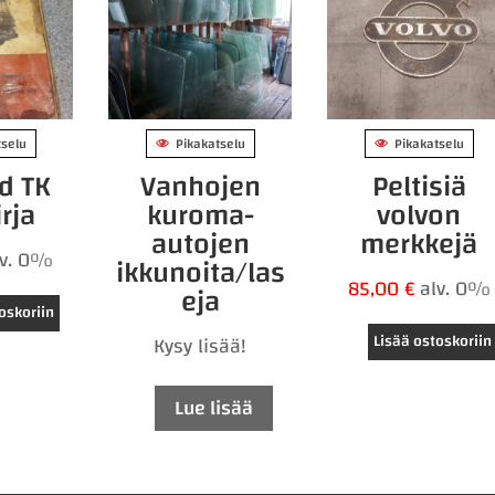
tselu
Pikakatselu
Pikakatselu
d TK
Vanhojen
Peltisiä
rja
kuroma-
volvon
autojen
merkkejä
lv. 0%
ikkunoita/las
85,00
€
alv. 0%
eja
oskoriin
Lisää ostoskoriin
Kysy lisää!
Lue lisää