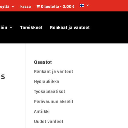
teyttä
kassa
0 tuotetta
0,00 €
täin
Tarvikkeet
Renkaat ja vanteet
Osastot
Renkaat ja vanteet
as
Hydrauliikka
Työkalulaatikot
Perävaunun akselit
Antiikki
Uudet vanteet