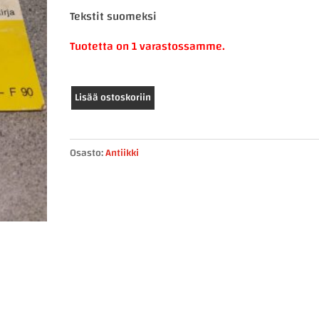
Tekstit suomeksi
Tuotetta on 1 varastossamme.
MAN
Lisää ostoskoriin
käyttöohjekirja
raskas
mallisto
Osasto:
Antiikki
F90
määrä