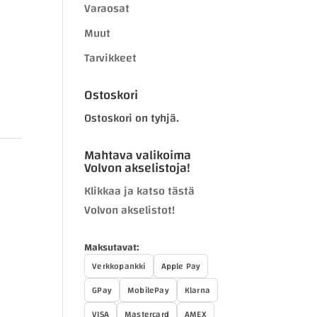
Varaosat
Muut
Tarvikkeet
Ostoskori
Ostoskori on tyhjä.
Mahtava valikoima
Volvon akselistoja!
Klikkaa ja katso tästä
Volvon akselistot!
Maksutavat:
Verkkopankki
Apple Pay
GPay
MobilePay
Klarna
VISA
Mastercard
AMEX