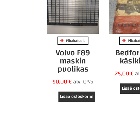
Pikakatselu
Pikaka
Volvo F89
Bedfor
maskin
käsiki
puolikas
25,00
€
a
50,00
€
alv. 0%
Lisää ost
Lisää ostoskoriin