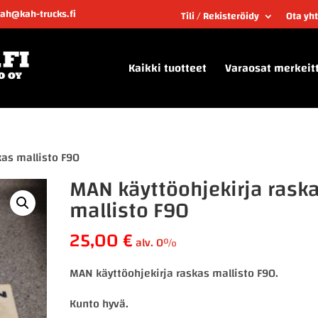
kah@kah-trucks.fi
Tili / Rekisteröidy
Ota yh
Kaikki tuotteet
Varaosat merkeit
kas mallisto F90
MAN käyttöohjekirja rask
mallisto F90
25,00
€
alv. 0%
MAN käyttöohjekirja raskas mallisto F90.
Kunto hyvä.