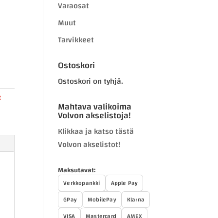
Varaosat
Muut
Tarvikkeet
Ostoskori
Ostoskori on tyhjä.
t
Mahtava valikoima
Volvon akselistoja!
Klikkaa ja katso tästä
Volvon akselistot!
Maksutavat:
Verkkopankki
Apple Pay
GPay
MobilePay
Klarna
VISA
Mastercard
AMEX