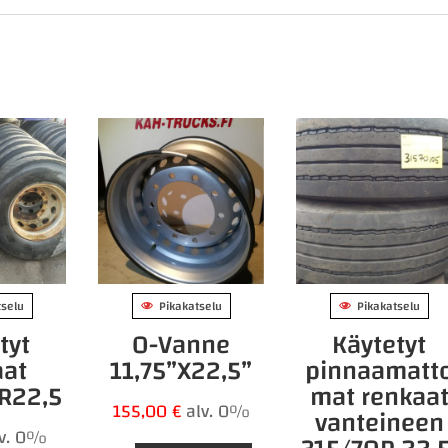
tselu
Pikakatselu
Pikakatselu
tyt
0-Vanne
Käytetyt
aat
11,75”X22,5”
pinnaamatt
R22,5
mat renkaa
155,00
€
alv. 0%
vanteineen
lv. 0%