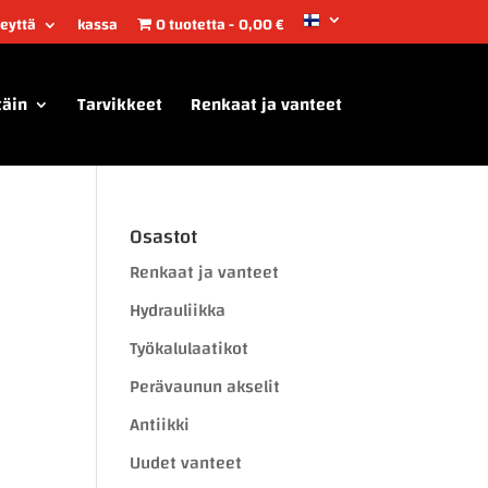
teyttä
kassa
0 tuotetta
0,00 €
täin
Tarvikkeet
Renkaat ja vanteet
Osastot
Renkaat ja vanteet
Hydrauliikka
Työkalulaatikot
Perävaunun akselit
Antiikki
Uudet vanteet