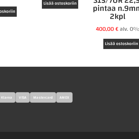
315/70R 22,5
Lisää ostoskoriin
pintaa n.9m
oskoriin
2kpl
400,00
€
alv. 0
Lisää ostoskoriin
Klarna
VISA
Mastercard
AMEX