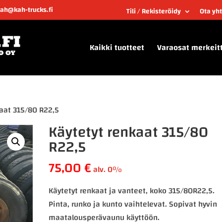
kah@kah-trucks.fi
Tili / Rekisteröidy
Ota yh
Kaikki tuotteet
Varaosat merkeit
kaat 315/80 R22,5
Käytetyt renkaat 315/80
R22,5
75,00
€
alv. 0%
Käytetyt renkaat ja vanteet, koko 315/80R22,5.
Pinta, runko ja kunto vaihtelevat. Sopivat hyvin
maatalousperävaunu käyttöön.