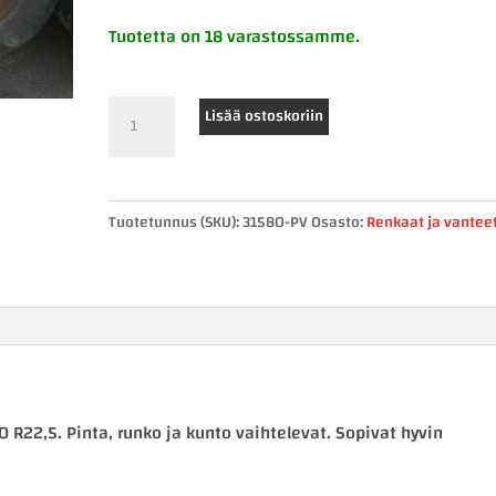
Tuotetta on 18 varastossamme.
Käytetyt
Lisää ostoskoriin
renkaat
315/80
R22,5
Tuotetunnus (SKU):
31580-PV
Osasto:
Renkaat ja vantee
määrä
0 R22,5. Pinta, runko ja kunto vaihtelevat. Sopivat hyvin