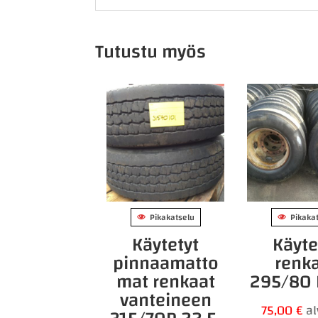
Tutustu myös
Pikakatselu
Pikaka
Käytetyt
Käyte
pinnaamatto
renk
mat renkaat
295/80 
vanteineen
75,00
€
a