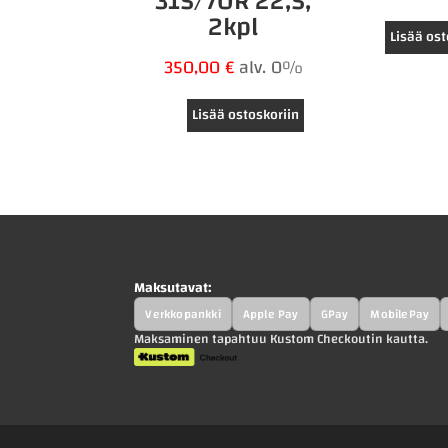
315/70R 22,5,
2kpl
Lisää ost
350,00
€
alv. 0%
Lisää ostoskoriin
Maksutavat:
Verkkopankki
Apple Pay
GPay
MobilePay
Maksaminen tapahtuu Kustom Checkoutin kautta.