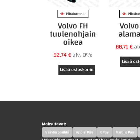
Pikakatselu
Pikaka
Volvo FH
Volvo
tuulenohjain
alama
oikea
88,71
€
al
92,74
€
alv. 0%
Lisää ost
Lisää ostoskoriin
Maksutavat:
Verkkopankki
Apple Pay
GPay
MobilePay
Maksaminen tapahtuu Kustom Checkoutin kautta.