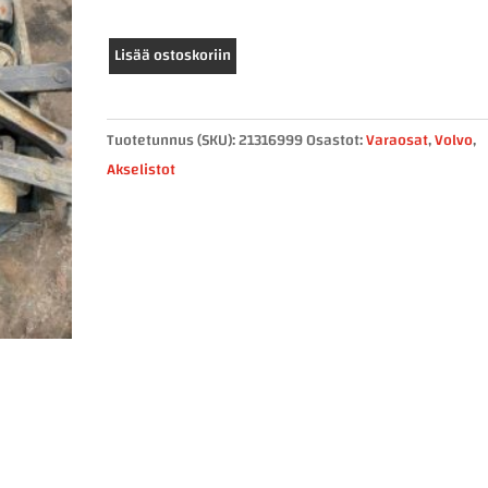
käytetty
Lisää ostoskoriin
volvo
poikittais
tukivarsi
Tuotetunnus (SKU):
21316999
Osastot:
Varaosat
,
Volvo
,
21316999
Akselistot
määrä