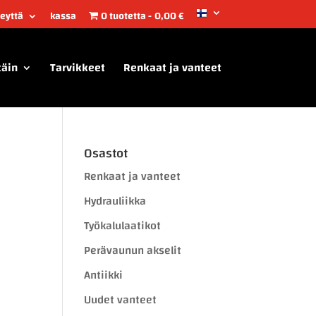
teyttä
kassa
0 tuotetta
0,00 €
täin
Tarvikkeet
Renkaat ja vanteet
Osastot
Renkaat ja vanteet
Hydrauliikka
Työkalulaatikot
Perävaunun akselit
Antiikki
Uudet vanteet