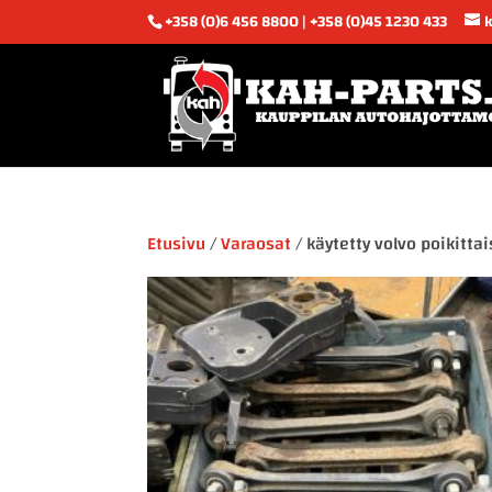
+358 (0)6 456 8800 | +358 (0)45 1230 433
Etusivu
/
Varaosat
/ käytetty volvo poikitta