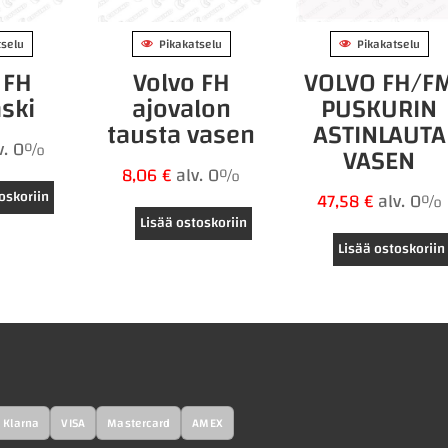
tselu
Pikakatselu
Pikakatselu
 FH
Volvo FH
VOLVO FH/F
ski
ajovalon
PUSKURIN
tausta vasen
ASTINLAUTA
v. 0%
VASEN
8,06
€
alv. 0%
oskoriin
47,58
€
alv. 0%
Lisää ostoskoriin
Lisää ostoskoriin
Klarna
VISA
Mastercard
AMEX