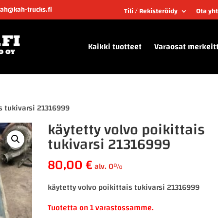
kah@kah-trucks.fi
Tili / Rekisteröidy
Ota yh
Kaikki tuotteet
Varaosat merkeit
is tukivarsi 21316999
käytetty volvo poikittais
tukivarsi 21316999
80,00
€
alv. 0%
käytetty volvo poikittais tukivarsi 21316999
Tuotetta on 1 varastossamme.