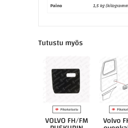
Paino
1,5 kg (kilogram
Tutustu myös
Pikakatselu
Pikaka
VOLVO FH/FM
Volvo 
PUSKURIN
ovenka