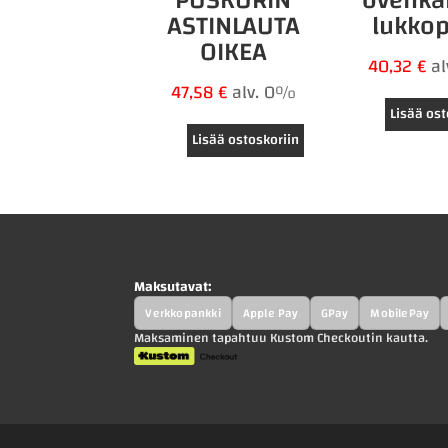
ASTINLAUTA
lukko
OIKEA
40,32
€
a
47,58
€
alv. 0%
Lisää ost
Lisää ostoskoriin
Maksutavat:
Verkkopankki
Apple Pay
GPay
MobilePay
Maksaminen tapahtuu Kustom Checkoutin kautta.