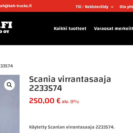
kah@kah-trucks.fi
Tili / Rekisteröidy
Ota yh
Kaikki tuotteet
Varaosat merkeit
233574
Scania virrantasaaja
2233574
250,00
€
alv. 0%
Käytetty Scanian virrantasaaja 2233574.