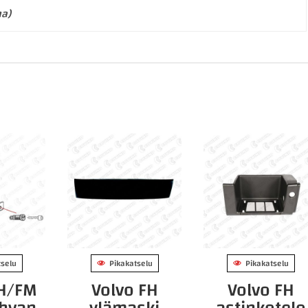
ma)
tselu
Pikakatselu
Pikakatselu
FH/FM
Volvo FH
Volvo FH
hvan
ylämaski
astinkotelo