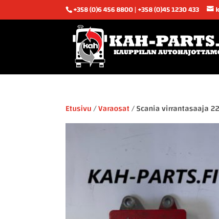
+358 (0)6 456 8800 | +358 (0)45 1230 433
Etusivu
/
Varaosat
/ Scania virrantasaaja 2