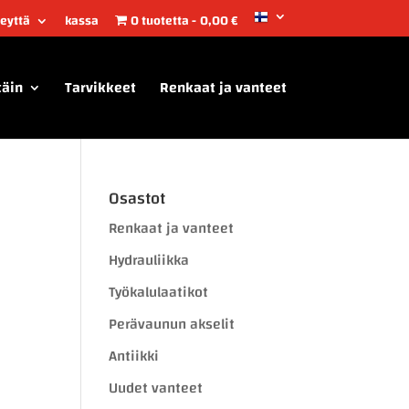
teyttä
kassa
0 tuotetta
0,00 €
täin
Tarvikkeet
Renkaat ja vanteet
Osastot
Renkaat ja vanteet
Hydrauliikka
Työkalulaatikot
Perävaunun akselit
Antiikki
Uudet vanteet