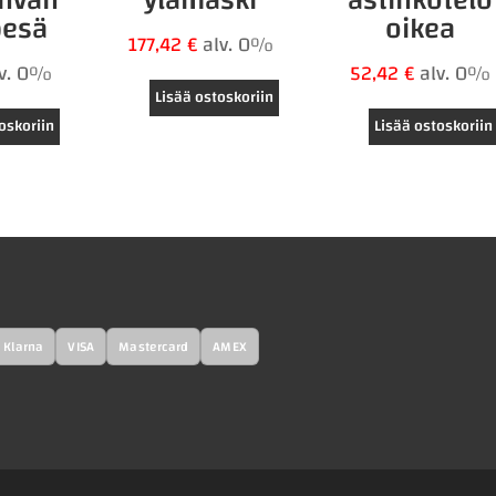
pesä
oikea
177,42
€
alv. 0%
lv. 0%
52,42
€
alv. 0%
Lisää ostoskoriin
oskoriin
Lisää ostoskoriin
Klarna
VISA
Mastercard
AMEX