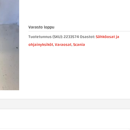
Varasto loppu
Tuotetunnus (SKU):
2233574
Osastot:
Sähköosat ja
ohjainyksiköt
,
Varaosat
,
Scania