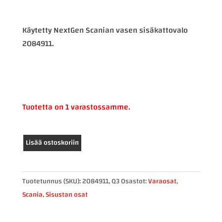
Käytetty NextGen Scanian vasen sisäkattovalo
2084911.
Tuotetta on 1 varastossamme.
Scania
Lisää ostoskoriin
sisäkattovalo
2084911,
vasen
Tuotetunnus (SKU):
2084911, Q3
Osastot:
Varaosat
,
määrä
Scania
,
Sisustan osat