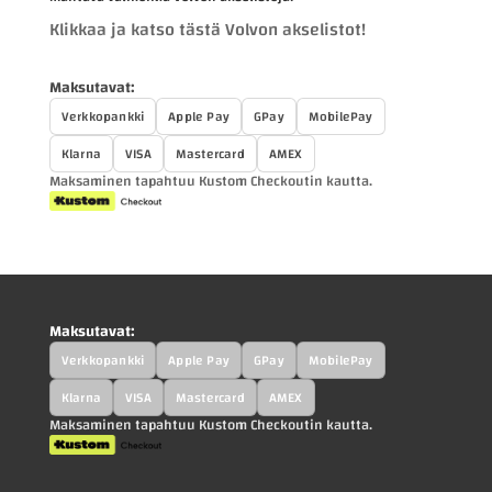
Klikkaa ja katso tästä Volvon akselistot!
Maksutavat:
Verkkopankki
Apple Pay
GPay
MobilePay
Klarna
VISA
Mastercard
AMEX
Maksaminen tapahtuu Kustom Checkoutin kautta.
Maksutavat:
Verkkopankki
Apple Pay
GPay
MobilePay
Klarna
VISA
Mastercard
AMEX
Maksaminen tapahtuu Kustom Checkoutin kautta.