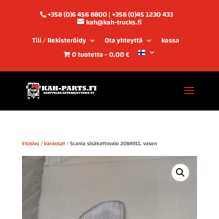
+358 (0)6 456 8800 | +358 (0)45 1230 433
kah@kah-trucks.fi
Tili / Rekisteröidy
Ota yhteyttä
kassa
0 tuotetta
0,00 €
Etusivu
/
Varaosat
/ Scania sisäkattovalo 2084911, vasen