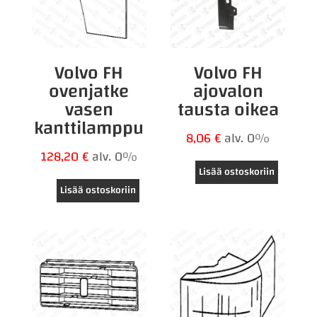
Volvo FH
Volvo FH
ovenjatke
ajovalon
vasen
tausta oikea
kanttilamppu
8,06
€
alv. 0%
128,20
€
alv. 0%
Lisää ostoskoriin
Lisää ostoskoriin