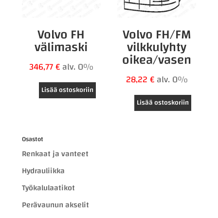
Volvo FH
Volvo FH/FM
välimaski
vilkkulyhty
oikea/vasen
346,77
€
alv. 0%
28,22
€
alv. 0%
Lisää ostoskoriin
Lisää ostoskoriin
Osastot
Renkaat ja vanteet
Hydrauliikka
Työkalulaatikot
Perävaunun akselit