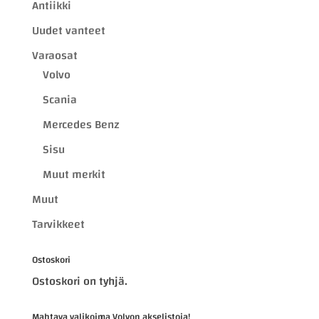
Antiikki
Uudet vanteet
Varaosat
Volvo
Scania
Mercedes Benz
Sisu
Muut merkit
Muut
Tarvikkeet
Ostoskori
Ostoskori on tyhjä.
Mahtava valikoima Volvon akselistoja!