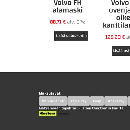
Volvo FH
Volvo
alamaski
ovenj
oik
88,71
€
alv. 0%
kanttil
Lisää ostoskoriin
128,20
€
a
Lisää ost
Maksutavat:
Verkkopankki
Apple Pay
GPay
MobilePay
Maksaminen tapahtuu Kustom Checkoutin kautta.