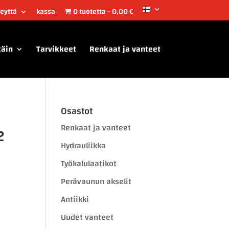
teyttä
kassa
0 tuotetta
0,00 €
täin
Tarvikkeet
Renkaat ja vanteet
Osastot
Renkaat ja vanteet
2
Hydrauliikka
Työkalulaatikot
Perävaunun akselit
Antiikki
Uudet vanteet