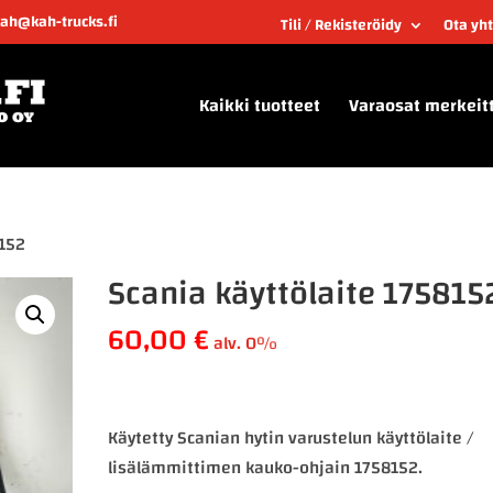
kah@kah-trucks.fi
Tili / Rekisteröidy
Ota yh
Kaikki tuotteet
Varaosat merkeit
8152
Scania käyttölaite 175815
60,00
€
alv. 0%
Käytetty Scanian hytin varustelun käyttölaite /
lisälämmittimen kauko-ohjain 1758152.