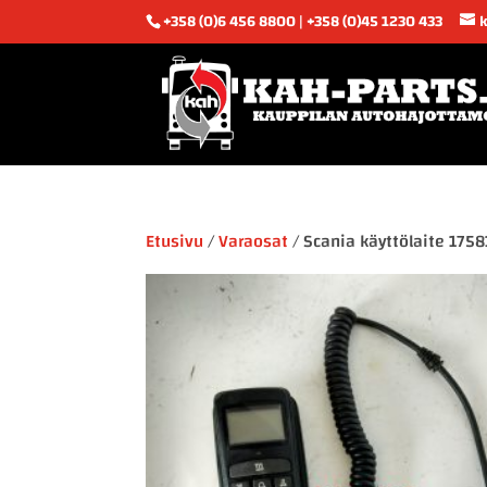
+358 (0)6 456 8800 | +358 (0)45 1230 433
Etusivu
/
Varaosat
/ Scania käyttölaite 175