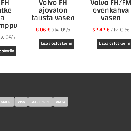
 FH
Volvo FH
Volvo FH/F
atke
ajovalon
ovenkahva
ea
tausta vasen
vasen
amppu
8,06
€
alv. 0%
52,42
€
alv. 0%
lv. 0%
Lisää ostoskoriin
Lisää ostoskoriin
oskoriin
Klarna
VISA
Mastercard
AMEX