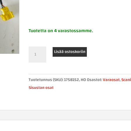
Tuotetta on 4 varastossamme.
Scania
Lisää ostoskoriin
käyttölaite
1758152
määrä
Tuotetunnus (SKU):
1758152, H0
Osastot:
Varaosat
,
Scan
Sisustan osat