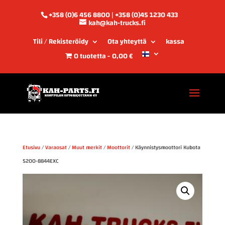
+358 (0)6 456 8800 | +358 (0)45 1230 433
kah@kah-trucks.fi
Tili / Rekisteröidy
Ota yhteyttä
kassa
0 tuotetta
0,00 €
Etusivu
/
Varaosat
/
Muut merkit
/
Moottorit
/ Käynnistysmoottori Kubota
5200-8844EXC