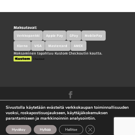
Maksutavat:
Verkkopankki
Apple Pay
GPay
MobilePay
Klarna
VISA
Mastercard
AMEX
Maksaminen tapahtuu Kustom Checkoutin kautta.
Kah-Parts.fi - Kah-Trucks.fi - Kauppilan
Sivustolla käytetään evästeitä verkkokaupan toiminnallisuuden
Autohajottamo Oy |
Tietosuojaseloste
|
vuoksi, roskapostisuojaukseen, käyttäjäkokemuksen
parantamiseen ja markkinoinnin analysointiin.
Toimitusehdot
|
Ota yhteyttä |
Sivuston toteutus
Sulje evästebanneri
mojovagroup.com.
Hyväksy
Hylkää
Hallitse