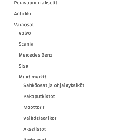
Perävaunun akselit
Antiikki
Varaosat
Volvo
Scania
Mercedes Benz
Sisu
Muut merkit
Sähköosat ja ohjainyksiköt
Pakoputkistot
Moottorit
Vaihdelaatikot
Akselistot
Korin osat