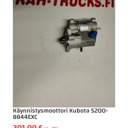
Käynnistysmoottori Kubota 5200-
8844EXC
201,00
€