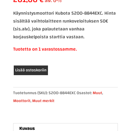
alv. 0%
Käynnistysmoottori Kubota 5200-8844EXC. Hinta
sisältää vaihtolaitteen runkoveloituksen 50€
(sis.alv), joka palautetaan vanhaa
korjauskelpoista starttia vastaan.
Tuotetta on 1 varastossamme.
Käynnistysmoottori
Lisää ostoskoriin
Kubota
5200-
8844EXC
Tuotetunnus (SKU):
5200-8844EXC
Osastot:
Muut
,
määrä
Moottorit
,
Muut merkit
Kuvaus