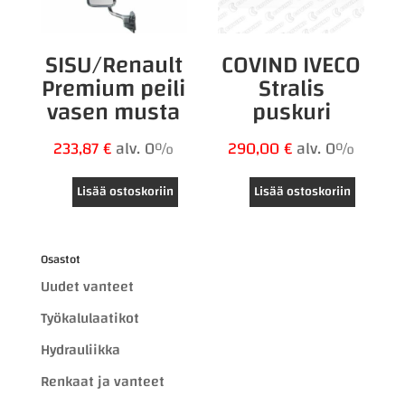
SISU/Renault
COVIND IVECO
Premium peili
Stralis
vasen musta
puskuri
233,87
€
alv. 0%
290,00
€
alv. 0%
Lisää ostoskoriin
Lisää ostoskoriin
Osastot
Uudet vanteet
Työkalulaatikot
Hydrauliikka
Renkaat ja vanteet