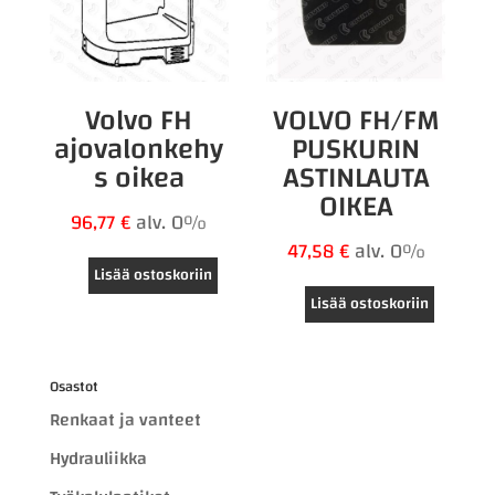
Volvo FH
VOLVO FH/FM
ajovalonkehy
PUSKURIN
s oikea
ASTINLAUTA
OIKEA
96,77
€
alv. 0%
47,58
€
alv. 0%
Lisää ostoskoriin
Lisää ostoskoriin
Osastot
Renkaat ja vanteet
Hydrauliikka