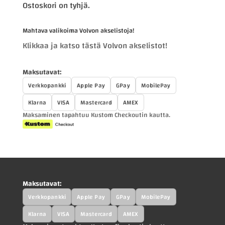
Ostoskori on tyhjä.
Mahtava valikoima Volvon akselistoja!
Klikkaa ja katso tästä Volvon akselistot!
Maksutavat:
Verkkopankki
Apple Pay
GPay
MobilePay
Klarna
VISA
Mastercard
AMEX
Maksaminen tapahtuu Kustom Checkoutin kautta.
Maksutavat:
Verkkopankki
Apple Pay
GPay
MobilePay
Klarna
VISA
Mastercard
AMEX