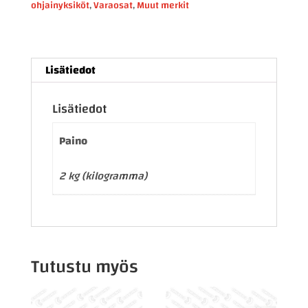
M7
ohjainyksiköt
,
Varaosat
,
Muut merkit
0281001147
määrä
Lisätiedot
Lisätiedot
Paino
2 kg (kilogramma)
Tutustu myös