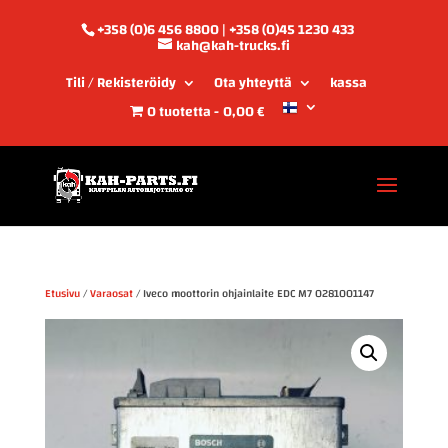
+358 (0)6 456 8800 | +358 (0)45 1230 433
kah@kah-trucks.fi
Tili / Rekisteröidy
Ota yhteyttä
kassa
0 tuotetta
0,00 €
Etusivu
/
Varaosat
/ Iveco moottorin ohjainlaite EDC M7 0281001147