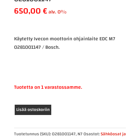
650,00
€
alv. 0%
Käytetty Ivecon moottorin ohjainlaite EDC M7
0281001147 / Bosch.
Tuotetta on 1 varastossamme.
Iveco
Lisää ostoskoriin
moottorin
ohjainlaite
EDC
Tuotetunnus (SKU):
0281001147, N7
Osastot:
Sähköosat ja