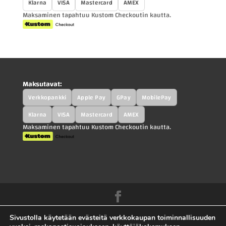
Klarna
VISA
Mastercard
AMEX
Maksaminen tapahtuu Kustom Checkoutin kautta.
Maksutavat:
Verkkopankki
Apple Pay
GPay
MobilePay
Klarna
VISA
Mastercard
AMEX
Maksaminen tapahtuu Kustom Checkoutin kautta.
Kah-Parts.fi - Kah-Trucks.fi - Kauppilan
Sivustolla käytetään evästeitä verkkokaupan toiminnallisuuden