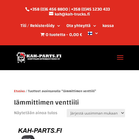
+358 (0)6 456 8800 | +358 (0)45 1230 433
kah@kah-trucks.fi
Tili / Rekisteröidy
Ota yhteyttä
kassa
0 tuotetta
0,00 €
Etusivu
/ Tuotteet avainsanalla “lämmittimen venttiili”
lämmittimen venttiili
Näytetään ainoa tulos