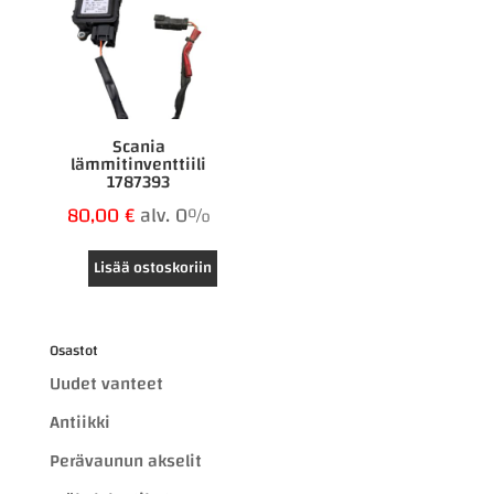
Scania
lämmitinventtiili
1787393
80,00
€
alv. 0%
Lisää ostoskoriin
Osastot
Uudet vanteet
Antiikki
Perävaunun akselit