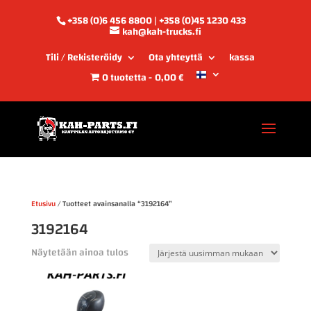
+358 (0)6 456 8800 | +358 (0)45 1230 433
kah@kah-trucks.fi
Tili / Rekisteröidy
Ota yhteyttä
kassa
0 tuotetta
0,00 €
Etusivu
/ Tuotteet avainsanalla “3192164”
3192164
Näytetään ainoa tulos