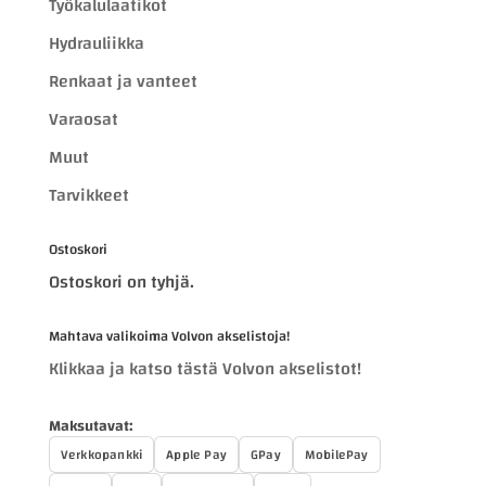
Työkalulaatikot
Hydrauliikka
Renkaat ja vanteet
Varaosat
Muut
Tarvikkeet
Ostoskori
Ostoskori on tyhjä.
Mahtava valikoima Volvon akselistoja!
Klikkaa ja katso tästä Volvon akselistot!
Maksutavat:
Verkkopankki
Apple Pay
GPay
MobilePay