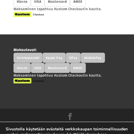
Klarna
VISA
Mastercard
AMEX
Maksaminen tapahtuu Kustom Checkoutin kautta.
Maksutavat:
Verkkopankki
Apple Pay
GPay
MobilePay
Klarna
VISA
Mastercard
AMEX
Maksaminen tapahtuu Kustom Checkoutin kautta.
Kah-Parts.fi - Kah-Trucks.fi - Kauppilan
Sivustolla käytetään evästeitä verkkokaupan toiminnallisuuden