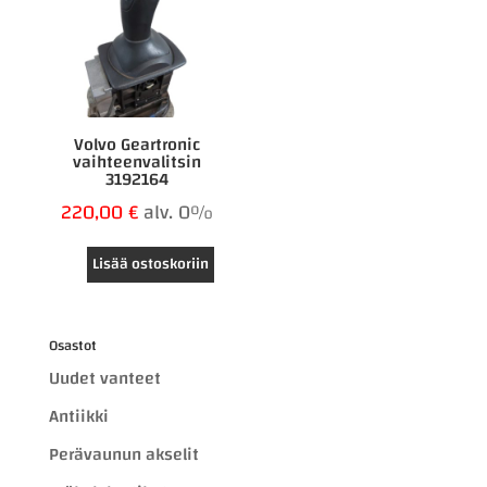
Volvo Geartronic
vaihteenvalitsin
3192164
220,00
€
alv. 0%
Lisää ostoskoriin
Osastot
Uudet vanteet
Antiikki
Perävaunun akselit